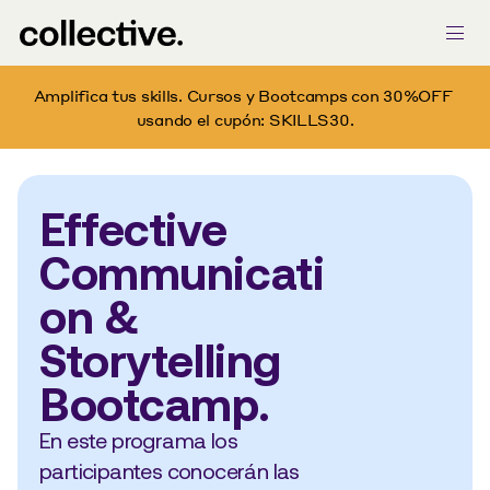
Amplifica tus skills. Cursos y Bootcamps con 30%OFF 
usando el cupón: SKILLS30.
Effective 
Communicati
on & 
Storytelling 
Bootcamp.
En este programa los 
participantes conocerán las 