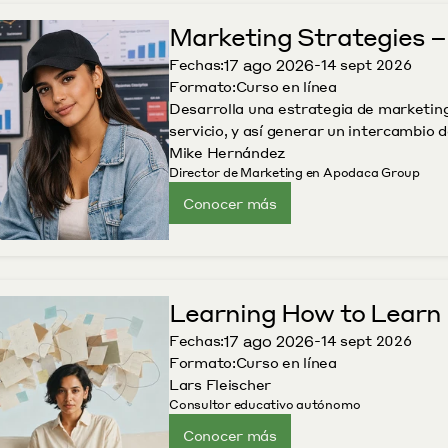
Marketing Strategies –
17 ago 2026
Fechas:
-
14 sept 2026
Formato:
Curso en línea
Desarrolla una estrategia de marketing
servicio, y así generar un intercambio d
Mike Hernández
Director de Marketing en Apodaca Group
Conocer más
Learning How to Learn 
17 ago 2026
Fechas:
-
14 sept 2026
Formato:
Curso en línea
Lars Fleischer
Consultor educativo autónomo
Conocer más