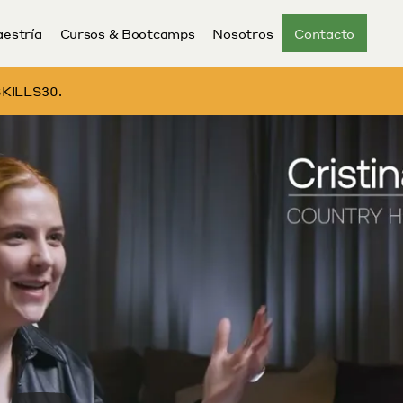
estría
Cursos & Bootcamps
Nosotros
Contacto
 SKILLS30.