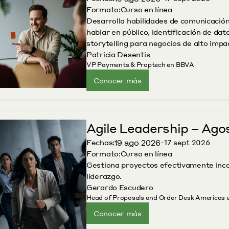
Formato:
Curso en línea
Desarrolla habilidades de comunicación 
hablar en público, identificación de da
storytelling para negocios de alto impac
Patricia Desentis
VP Payments & Proptech en BBVA
Conocer más
Agile Leadership – Ago
19 ago 2026
Fechas:
-
17 sept 2026
Formato:
Curso en línea
Gestiona proyectos efectivamente incor
liderazgo.
Gerardo Escudero
Head of Proposals and Order Desk Americas
Conocer más