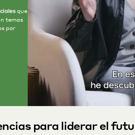
 que 
ciales
en temas 
s por 
ncias para liderar el fut